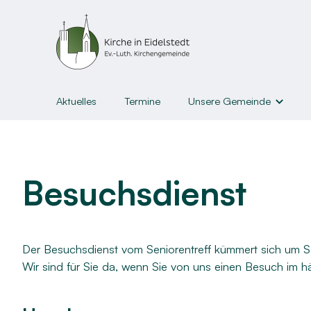
Aktuelles
Termine
Unsere Gemeinde
Gemeindeleben
Unsere Gemeinde
Gruppen u
Kirchen & Gottesdienste
Kinder
Besuchsdienst
Liederblätter und Abläufe
Jugendl
Kirchengemeinderat
Junge E
Der Besuchsdienst vom Seniorentreff kümmert sich um S
Gemeindebrief & Newslette
Erwach
Wir sind für Sie da, wenn Sie von uns einen Besuch im 
Kirche³
Senior:i