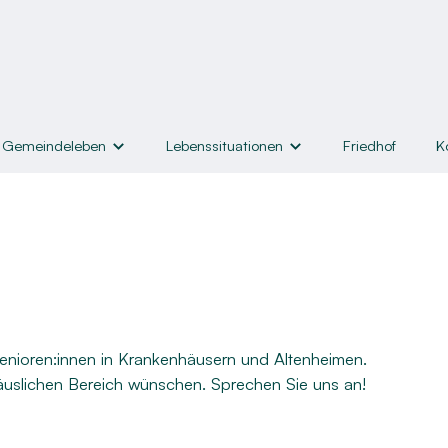
Gemeindeleben
Lebenssituationen
Friedhof
K
nd Angebote
Lebenssituationen
Hilfe & Helfen
Taufe
Hilfen zum Leben
iche
Konfirmation
Lebensmittelausgabe
rwachsene
Trauung
Kleiderkammer & Bücherst
enioren:innen in Krankenhäusern und Altenheimen.
r
sene
Trauerfall
Seelsorge
häuslichen Bereich wünschen. Sprechen Sie uns an!
nnen
Kircheneintritt
Helfen