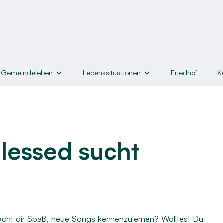
Gemeindeleben
Lebenssituationen
Friedhof
K
nd Angebote
Lebenssituationen
Hilfe & Helfen
Taufe
Hilfen zum Leben
lessed sucht
iche
Konfirmation
Lebensmittelausgabe
rwachsene
Trauung
Kleiderkammer & Bücherst
r
sene
Trauerfall
Seelsorge
nnen
Kircheneintritt
Helfen
macht dir Spaß, neue Songs kennenzulernen? Wolltest Du