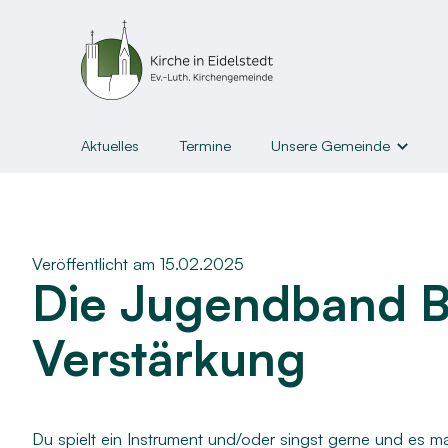
Aktuelles
Termine
Unsere Gemeinde
Gemeindeleben
Unsere Gemeinde
Gruppen u
Kirchen & Gottesdienste
Kinder
Veröffentlicht am 15.02.2025
Die Jugendband B
Liederblätter und Abläufe
Jugendl
Kirchengemeinderat
Junge E
Verstärkung
Gemeindebrief & Newslette
Erwach
Kirche³
Senior:i
Du spielt ein Instrument und/oder singst gerne und es 