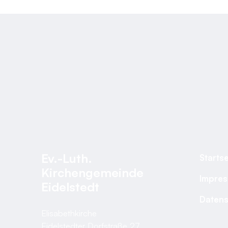
Ev.-Luth.
Startse
Kirchengemeinde
Impre
Eidelstedt
Datens
Elisabethkirche
Eidelstedter Dorfstraße 27