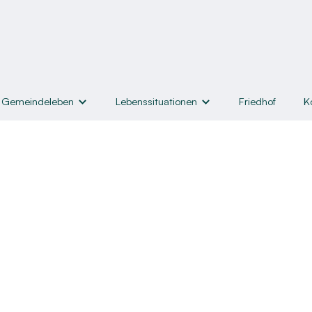
Gemeindeleben
Lebenssituationen
Friedhof
K
nd Angebote
Lebenssituationen
Hilfe & Helfen
Taufe
Hilfen zum Leben
iche
Konfirmation
Lebensmittelausgabe
rwachsene
Trauung
Kleiderkammer & Bücherst
r
sene
Trauerfall
Seelsorge
nnen
Kircheneintritt
Helfen