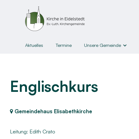
Aktuelles
Termine
Unsere Gemeinde
Gemeindeleben
Unsere Gemeinde
Gruppen u
Kirchen & Gottesdienste
Kinder
Englischkurs
Liederblätter und Abläufe
Jugendl
Kirchengemeinderat
Junge E
Gemeindehaus Elisabethkirche
Gemeindebrief & Newslette
Erwach
Kirche³
Senior:i
Leitung: Edith Crato