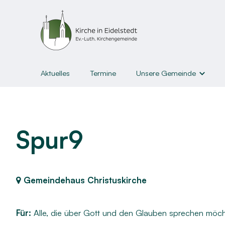
Aktuelles
Termine
Unsere Gemeinde
Gemeindeleben
Unsere Gemeinde
Gruppen u
Kirchen & Gottesdienste
Kinder
Spur9
Liederblätter und Abläufe
Jugendl
Kirchengemeinderat
Junge E
Gemeindehaus Christuskirche
Gemeindebrief & Newslette
Erwach
Kirche³
Senior:i
Für:
Alle, die über Gott und den Glauben sprechen möc