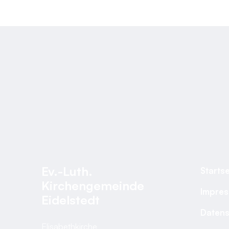
Ev.-Luth.
Startse
Kirchengemeinde
Impre
Eidelstedt
Datens
Elisabethkirche