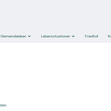
Gemeindeleben
Lebenssituationen
Friedhof
K
nd Angebote
Lebenssituationen
Hilfe & Helfen
Taufe
Hilfen zum Leben
iche
Konfirmation
Lebensmittelausgabe
rwachsene
Trauung
Kleiderkammer & Bücherst
r
sene
Trauerfall
Seelsorge
nnen
Kircheneintritt
Helfen
hten